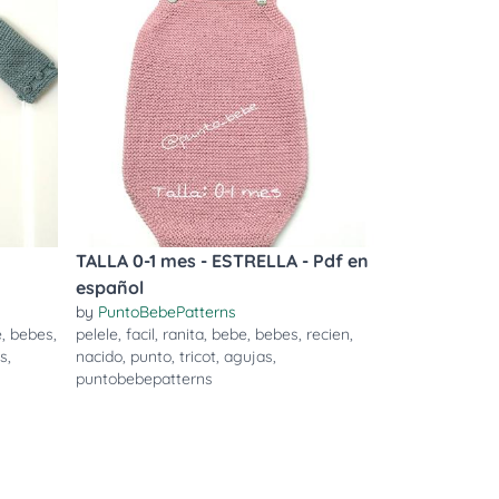
TALLA 0-1 mes - ESTRELLA - Pdf en
español
by
PuntoBebePatterns
e
,
bebes
,
pelele
,
facil
,
ranita
,
bebe
,
bebes
,
recien
,
s
,
nacido
,
punto
,
tricot
,
agujas
,
puntobebepatterns