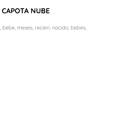
s) CAPOTA NUBE
,
bebe
,
meses
,
recien
,
nacido
,
bebes
,