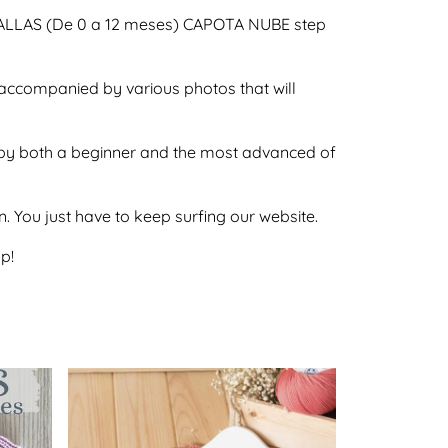
5 TALLAS (De 0 a 12 meses) CAPOTA NUBE step
o accompanied by various photos that will
ne by both a beginner and the most advanced of
on. You just have to keep surfing our website.
p!