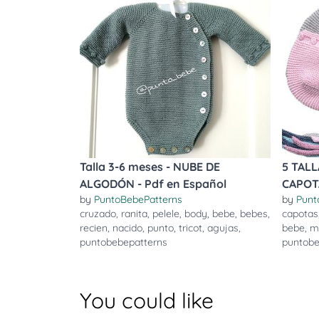
Talla 3-6 meses - NUBE DE
5 TALL
ALGODÓN - Pdf en Español
CAPOT
by
PuntoBebePatterns
by
Punt
cruzado
,
ranita
,
pelele
,
body
,
bebe
,
bebes
,
capotas
recien
,
nacido
,
punto
,
tricot
,
agujas
,
bebe
,
m
puntobebepatterns
puntobe
You could like