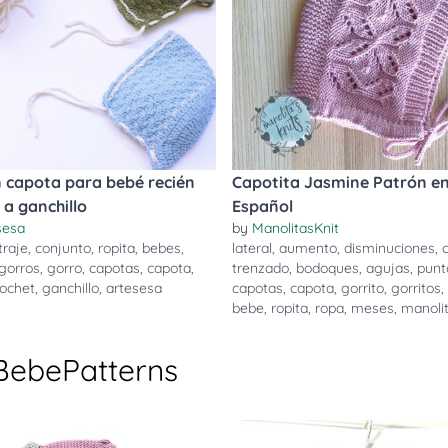
 capota para bebé recién
Capotita Jasmine Patrón e
 a ganchillo
Español
sesa
by
ManolitasKnit
traje
,
conjunto
,
ropita
,
bebes
,
lateral
,
aumento
,
disminuciones
,
gorros
,
gorro
,
capotas
,
capota
,
trenzado
,
bodoques
,
agujas
,
punt
rochet
,
ganchillo
,
artesesa
capotas
,
capota
,
gorrito
,
gorritos
,
bebe
,
ropita
,
ropa
,
meses
,
manolit
BebePatterns