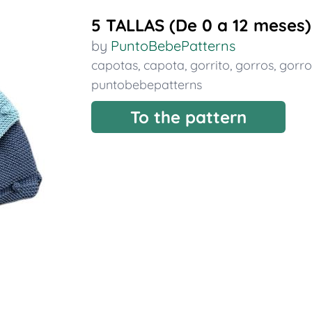
5 TALLAS (De 0 a 12 mese
by
PuntoBebePatterns
capotas
,
capota
,
gorrito
,
gorros
,
gorro
puntobebepatterns
To the pattern