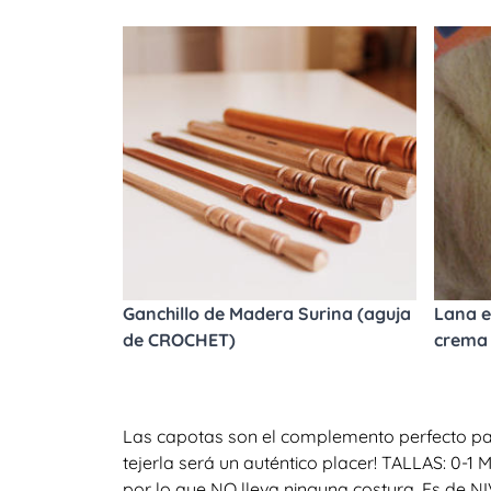
Ganchillo de Madera Surina (aguja
Lana e
de CROCHET)
crema
Las capotas son el complemento perfecto par
tejerla será un auténtico placer! TALLAS: 0-
por lo que NO lleva ninguna costura. Es de N