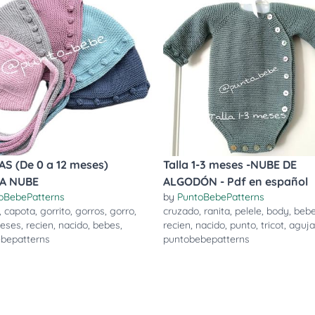
AS (De 0 a 12 meses)
Talla 1-3 meses -NUBE DE
A NUBE
ALGODÓN - Pdf en español
oBebePatterns
by
PuntoBebePatterns
,
capota
,
gorrito
,
gorros
,
gorro
,
cruzado
,
ranita
,
pelele
,
body
,
beb
eses
,
recien
,
nacido
,
bebes
,
recien
,
nacido
,
punto
,
tricot
,
aguja
bepatterns
puntobebepatterns