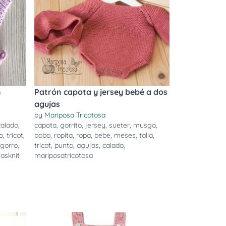
n
Patrón capota y jersey bebé a dos
agujas
by
Mariposa Tricotosa
calado
,
capota
,
gorrito
,
jersey
,
sueter
,
musgo
,
o
,
tricot
,
bobo
,
ropita
,
ropa
,
bebe
,
meses
,
talla
,
gorro
,
tricot
,
punto
,
agujas
,
calado
,
asknit
mariposatricotosa