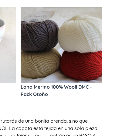
Lana Merino 100% Wooll DMC -
Pack Otoño
rutarás de una bonita prenda, sino que
ÑOL La capota está tejida en una sola pieza
s para tejer ya que el patrón es un PASO A