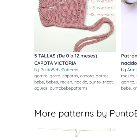
5 TALLAS (De 0 a 12 meses)
Patrón
CAPOTA VICTORIA
nacido
by
PuntoBebePatterns
by
Arte
gorrito
,
gorro
,
capotas
,
capota
,
gorros
,
meses
,
bebe
,
bebes
,
recien
,
nacido
,
punto
,
tricot
,
gorrito
,
agujas
,
puntobebepatterns
bebe
,
c
More patterns by Punto