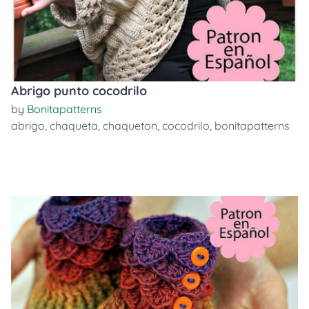
Abrigo punto cocodrilo
by
Bonitapatterns
abrigo
,
chaqueta
,
chaqueton
,
cocodrilo
,
bonitapatterns