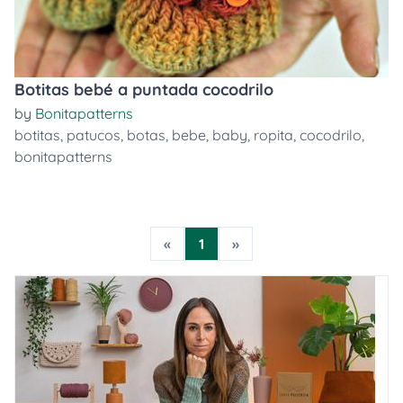
Botitas bebé a puntada cocodrilo
by
Bonitapatterns
botitas
,
patucos
,
botas
,
bebe
,
baby
,
ropita
,
cocodrilo
,
bonitapatterns
«
1
»