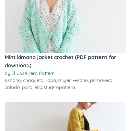
Mint kimono jacket crochet (PDF pattern for
download)
by
El Costurero Pattern
kimono
,
chaqueta
,
ropa
,
mujer
,
verano
,
primavera
,
calado
,
para
,
elcostureropattern