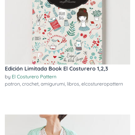
Edición Limitada Book El Costurero 1,2,3
by
El Costurero Pattern
patron
,
crochet
,
amigurumi
,
libros
,
elcostureropattern