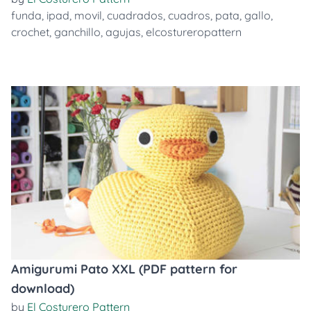
funda
,
ipad
,
movil
,
cuadrados
,
cuadros
,
pata
,
gallo
,
crochet
,
ganchillo
,
agujas
,
elcostureropattern
Amigurumi Pato XXL (PDF pattern for
download)
by
El Costurero Pattern