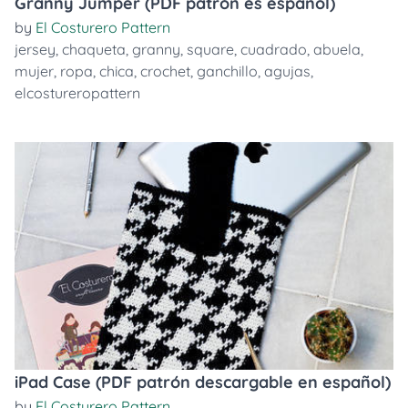
Granny Jumper (PDF patrón es español)
by
El Costurero Pattern
jersey
,
chaqueta
,
granny
,
square
,
cuadrado
,
abuela
,
mujer
,
ropa
,
chica
,
crochet
,
ganchillo
,
agujas
,
elcostureropattern
iPad Case (PDF patrón descargable en español)
by
El Costurero Pattern