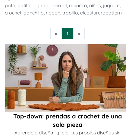
pato
,
patito
,
gigante
,
animal
,
muñeco
,
niños
,
juguete
,
crochet
,
ganchillo
,
ribbon
,
trapillo
,
elcostureropattern
«
1
»
Top-down: prendas a crochet de una
sola pieza
Aprende a diseñar y tejer tus propios diseños sin