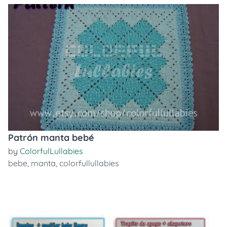
Patrón manta bebé
by
ColorfulLullabies
bebe
,
manta
,
colorfullullabies