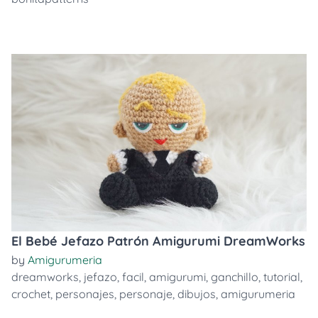
El Bebé Jefazo Patrón Amigurumi DreamWorks
by
Amigurumeria
dreamworks
,
jefazo
,
facil
,
amigurumi
,
ganchillo
,
tutorial
,
crochet
,
personajes
,
personaje
,
dibujos
,
amigurumeria