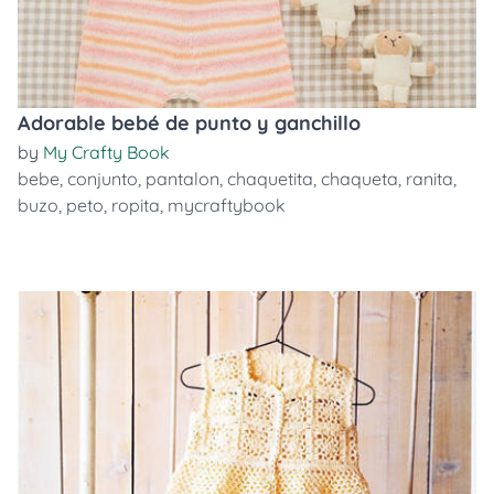
Adorable bebé de punto y ganchillo
by
My Crafty Book
bebe
,
conjunto
,
pantalon
,
chaquetita
,
chaqueta
,
ranita
,
buzo
,
peto
,
ropita
,
mycraftybook