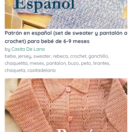
Patrón en español (set de sweater y pantalón a
crochet) para bebé de 6-9 meses
by
Casita De Lana
bebe
,
jersey
,
sweater
,
rebeca
,
crochet
,
ganchillo
,
chaquetita
,
meses
,
pantalon
,
buzo
,
peto
,
tirantes
,
chaqueta
,
casitadelana