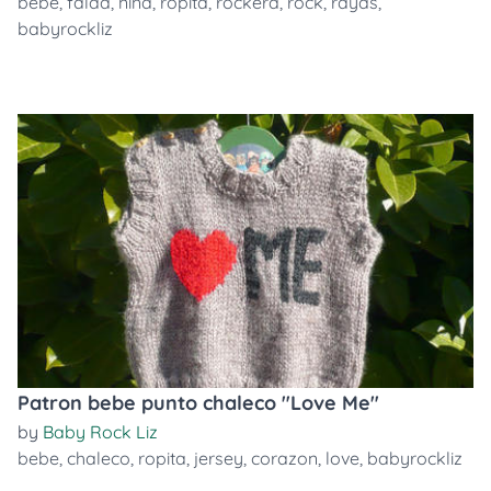
bebe
,
falda
,
niña
,
ropita
,
rockera
,
rock
,
rayas
,
babyrockliz
Patron bebe punto chaleco "Love Me"
by
Baby Rock Liz
bebe
,
chaleco
,
ropita
,
jersey
,
corazon
,
love
,
babyrockliz