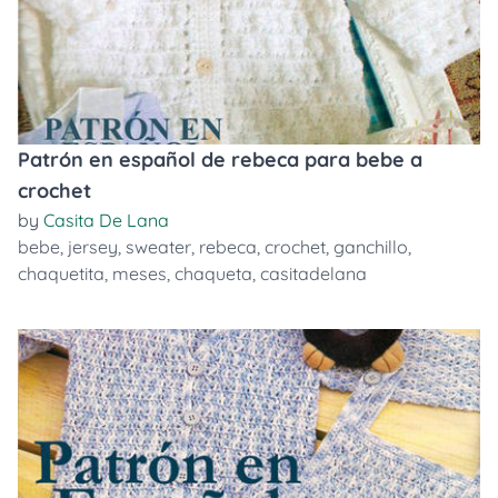
Patrón en español de rebeca para bebe a
crochet
by
Casita De Lana
bebe
,
jersey
,
sweater
,
rebeca
,
crochet
,
ganchillo
,
chaquetita
,
meses
,
chaqueta
,
casitadelana