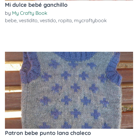
Mi dulce bebé ganchillo
by
My Crafty Book
bebe
,
vestidito
,
vestido
,
ropita
,
mycraftybook
Patron bebe punto lana chaleco