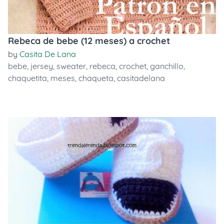
Rebeca de bebe (12 meses) a crochet
by
Casita De Lana
bebe
,
jersey
,
sweater
,
rebeca
,
crochet
,
ganchillo
,
chaquetita
,
meses
,
chaqueta
,
casitadelana