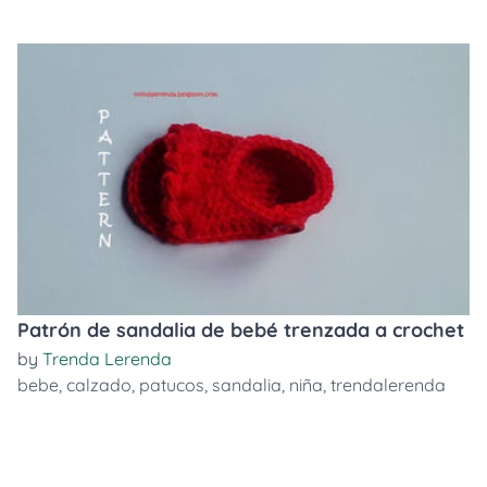
Patrón de sandalia de bebé trenzada a crochet
by
Trenda Lerenda
bebe
,
calzado
,
patucos
,
sandalia
,
niña
,
trendalerenda