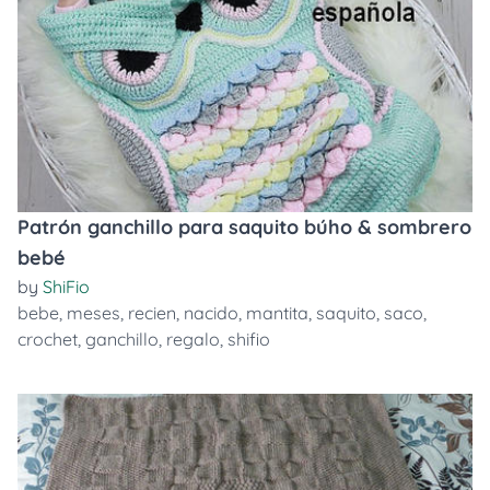
Patrón ganchillo para saquito búho & sombrero
bebé
by
ShiFio
bebe
,
meses
,
recien
,
nacido
,
mantita
,
saquito
,
saco
,
crochet
,
ganchillo
,
regalo
,
shifio