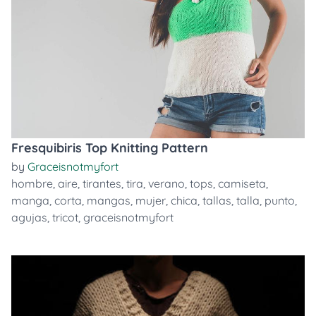
Fresquibiris Top Knitting Pattern
by
Graceisnotmyfort
hombre
,
aire
,
tirantes
,
tira
,
verano
,
tops
,
camiseta
,
manga
,
corta
,
mangas
,
mujer
,
chica
,
tallas
,
talla
,
punto
,
agujas
,
tricot
,
graceisnotmyfort