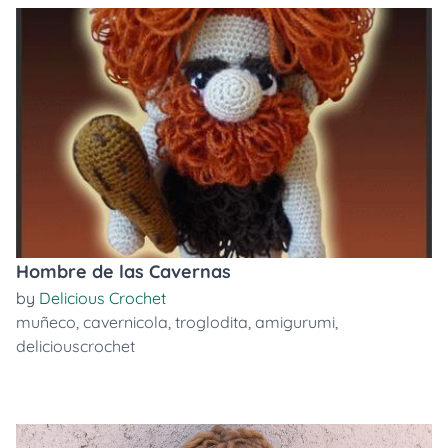
Hombre de las Cavernas
by
Delicious Crochet
muñeco
,
cavernicola
,
troglodita
,
amigurumi
,
deliciouscrochet