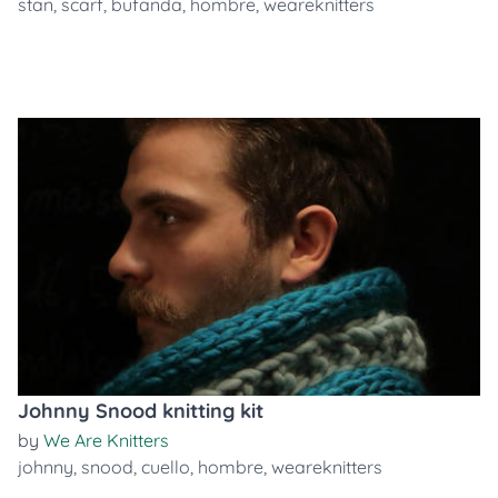
stan
,
scarf
,
bufanda
,
hombre
,
weareknitters
Johnny Snood knitting kit
by
We Are Knitters
johnny
,
snood
,
cuello
,
hombre
,
weareknitters