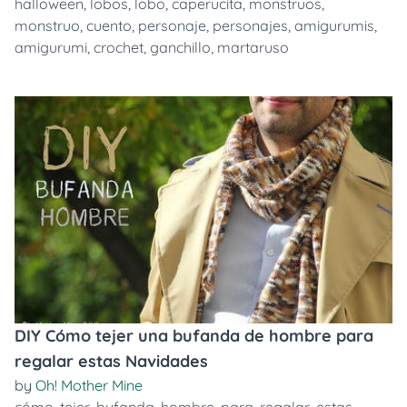
halloween
,
lobos
,
lobo
,
caperucita
,
monstruos
,
monstruo
,
cuento
,
personaje
,
personajes
,
amigurumis
,
amigurumi
,
crochet
,
ganchillo
,
martaruso
DIY Cómo tejer una bufanda de hombre para
regalar estas Navidades
by
Oh! Mother Mine