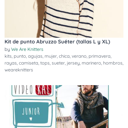
Kit de punto Abruzzo Suéter (tallas L y XL)
by
We Are Knitters
kits
,
punto
,
agujas
,
mujer
,
chica
,
verano
,
primavera
,
rayas
,
camiseta
,
tops
,
sueter
,
jersey
,
marinero
,
hombros
,
weareknitters