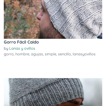
Gorro Fácil Caido
by
Lanas y ovillos
gorro
,
hombre
,
agujas
,
simple
,
sencillo
,
lanasyovillos