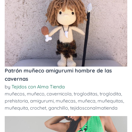
Patrón muñeco amigurumi hombre de las
cavernas
by
Tejidos con Alma Tienda
muñecos
,
muñeco
,
cavernicola
,
trogloditas
,
troglodita
,
prehistoria
,
amigurumi
,
muñecas
,
muñeca
,
muñequitas
,
muñequita
,
crochet
,
ganchillo
,
tejidosconalmatienda