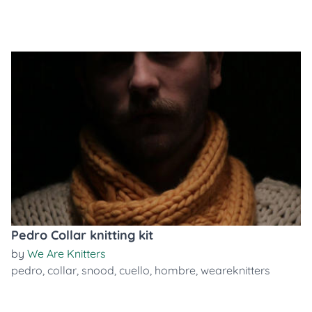
Pedro Collar knitting kit
by
We Are Knitters
pedro
,
collar
,
snood
,
cuello
,
hombre
,
weareknitters