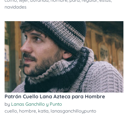
cómo
,
tejer
,
bufanda
,
hombre
,
para
,
regalar
,
estas
,
navidades
Patrón Cuello Lana Azteca para Hombre
by
Lanas Ganchillo y Punto
cuello
,
hombre
,
katia
,
lanasganchilloypunto