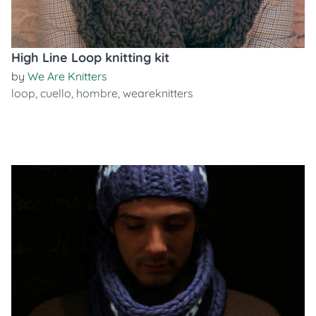
High Line Loop knitting kit
by
We Are Knitters
loop
,
cuello
,
hombre
,
weareknitters