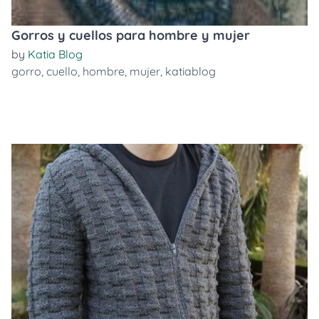
Gorros y cuellos para hombre y mujer
by
Katia Blog
gorro
,
cuello
,
hombre
,
mujer
,
katiablog