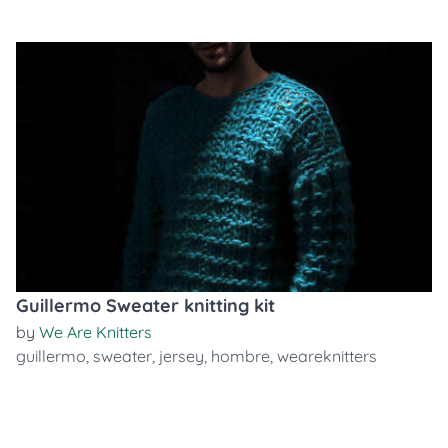
Guillermo Sweater knitting kit
by
We Are Knitters
guillermo
,
sweater
,
jersey
,
hombre
,
weareknitters