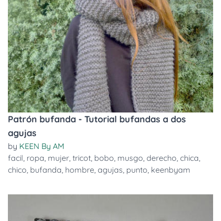
Patrón bufanda - Tutorial bufandas a dos
agujas
by
KEEN By AM
facil
,
ropa
,
mujer
,
tricot
,
bobo
,
musgo
,
derecho
,
chica
,
chico
,
bufanda
,
hombre
,
agujas
,
punto
,
keenbyam