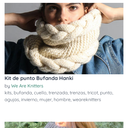
Kit de punto Bufanda Hanki
by
We Are Knitters
kits
,
bufanda
,
cuello
,
trenzada
,
trenzas
,
tricot
,
punto
,
agujas
,
invierno
,
mujer
,
hombre
,
weareknitters