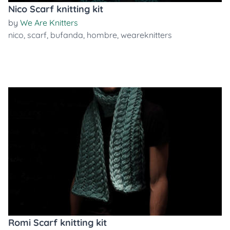
Nico Scarf knitting kit
by
We Are Knitters
nico
,
scarf
,
bufanda
,
hombre
,
weareknitters
Romi Scarf knitting kit