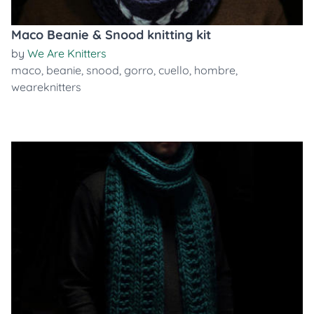
Maco Beanie & Snood knitting kit
by
We Are Knitters
maco
,
beanie
,
snood
,
gorro
,
cuello
,
hombre
,
weareknitters