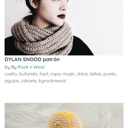
DYLAN SNOOD patrón
by
By Rock n Wool
cuello
,
bufanda
,
facil
,
ropa
,
mujer
,
chica
,
tallas
,
punto
,
agujas
,
calceta
,
byrocknwool