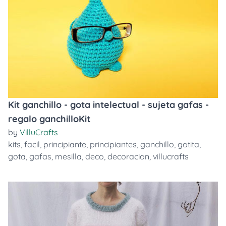
Kit ganchillo - gota intelectual - sujeta gafas -
regalo ganchilloKit
by
VilluCrafts
kits
,
facil
,
principiante
,
principiantes
,
ganchillo
,
gotita
,
gota
,
gafas
,
mesilla
,
deco
,
decoracion
,
villucrafts