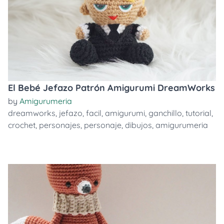
El Bebé Jefazo Patrón Amigurumi DreamWorks
by
Amigurumeria
dreamworks
,
jefazo
,
facil
,
amigurumi
,
ganchillo
,
tutorial
,
crochet
,
personajes
,
personaje
,
dibujos
,
amigurumeria