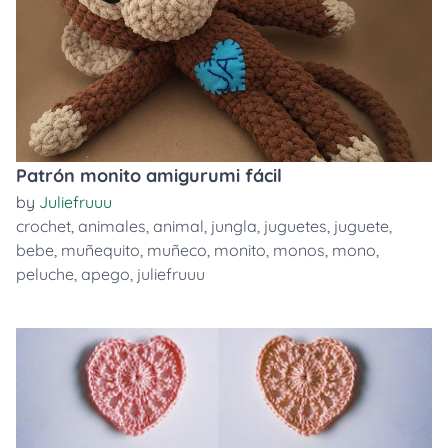
Patrón monito amigurumi fácil
by
Juliefruuu
crochet
,
animales
,
animal
,
jungla
,
juguetes
,
juguete
,
bebe
,
muñequito
,
muñeco
,
monito
,
monos
,
mono
,
peluche
,
apego
,
juliefruuu