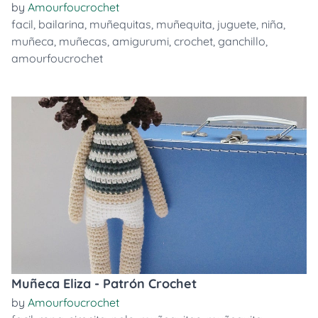
by
Amourfoucrochet
facil
,
bailarina
,
muñequitas
,
muñequita
,
juguete
,
niña
,
muñeca
,
muñecas
,
amigurumi
,
crochet
,
ganchillo
,
amourfoucrochet
Muñeca Eliza - Patrón Crochet
by
Amourfoucrochet