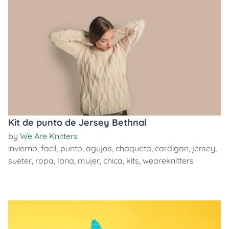
Kit de punto de Jersey Bethnal
by
We Are Knitters
invierno
,
facil
,
punto
,
agujas
,
chaqueta
,
cardigan
,
jersey
,
sueter
,
ropa
,
lana
,
mujer
,
chica
,
kits
,
weareknitters