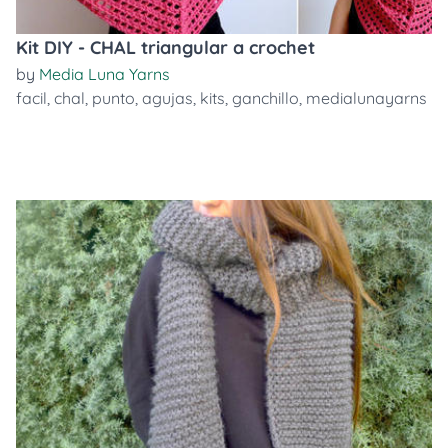
Kit DIY - CHAL triangular a crochet
by
Media Luna Yarns
facil
,
chal
,
punto
,
agujas
,
kits
,
ganchillo
,
medialunayarns