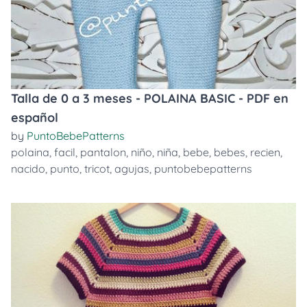
Talla de 0 a 3 meses - POLAINA BASIC - PDF en
español
by
PuntoBebePatterns
polaina
,
facil
,
pantalon
,
niño
,
niña
,
bebe
,
bebes
,
recien
,
nacido
,
punto
,
tricot
,
agujas
,
puntobebepatterns