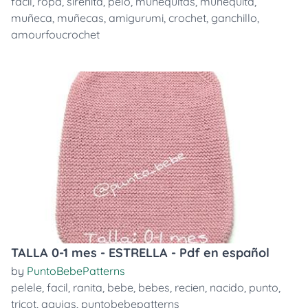
facil
,
ropa
,
sirenita
,
pelo
,
muñequitas
,
muñequita
,
muñeca
,
muñecas
,
amigurumi
,
crochet
,
ganchillo
,
amourfoucrochet
TALLA 0-1 mes - ESTRELLA - Pdf en español
by
PuntoBebePatterns
pelele
,
facil
,
ranita
,
bebe
,
bebes
,
recien
,
nacido
,
punto
,
tricot
,
agujas
,
puntobebepatterns