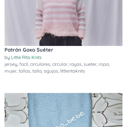
Patrón Goxo Suéter
by
Little Rita Knits
jersey
,
facil
,
circulares
,
circular
,
rayas
,
sueter
,
ropa
,
mujer
,
tallas
,
talla
,
agujas
,
littleritaknits