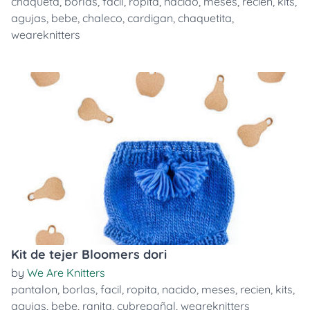
chaqueta
,
borlas
,
facil
,
ropita
,
nacido
,
meses
,
recien
,
kits
,
agujas
,
bebe
,
chaleco
,
cardigan
,
chaquetita
,
weareknitters
Kit de tejer Bloomers dori
by
We Are Knitters
pantalon
,
borlas
,
facil
,
ropita
,
nacido
,
meses
,
recien
,
kits
,
agujas
,
bebe
,
ranita
,
cubrepañal
,
weareknitters