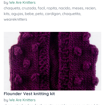
by
We Are Knitters
chaqueta
,
cruzada
,
facil
,
ropita
,
nacido
,
meses
,
recien
,
kits
,
agujas
,
bebe
,
peto
,
cardigan
,
chaquetita
,
weareknitters
Flounder Vest knitting kit
by
We Are Knitters