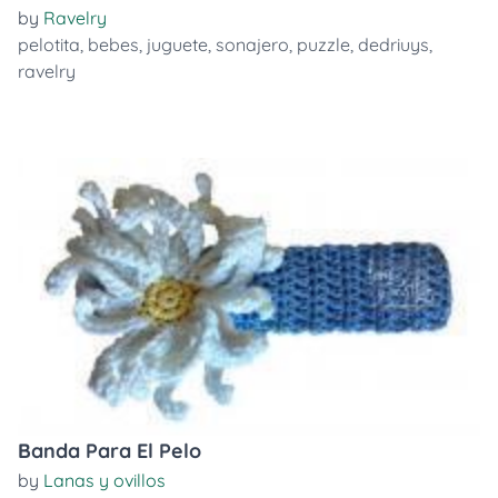
by
Ravelry
pelotita
,
bebes
,
juguete
,
sonajero
,
puzzle
,
dedriuys
,
ravelry
Banda Para El Pelo
by
Lanas y ovillos