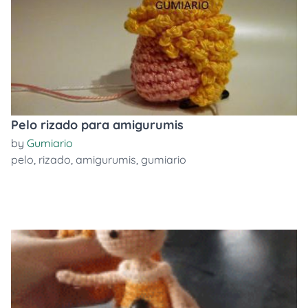
Pelo rizado para amigurumis
by
Gumiario
pelo
,
rizado
,
amigurumis
,
gumiario