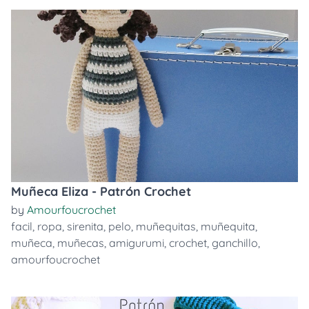
Muñeca Eliza - Patrón Crochet
by
Amourfoucrochet
facil
,
ropa
,
sirenita
,
pelo
,
muñequitas
,
muñequita
,
muñeca
,
muñecas
,
amigurumi
,
crochet
,
ganchillo
,
amourfoucrochet