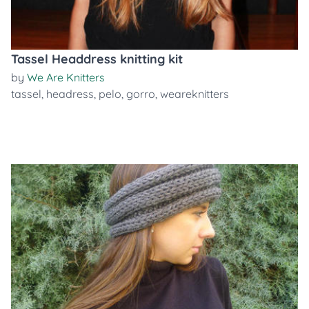
Tassel Headdress knitting kit
by
We Are Knitters
tassel
,
headress
,
pelo
,
gorro
,
weareknitters