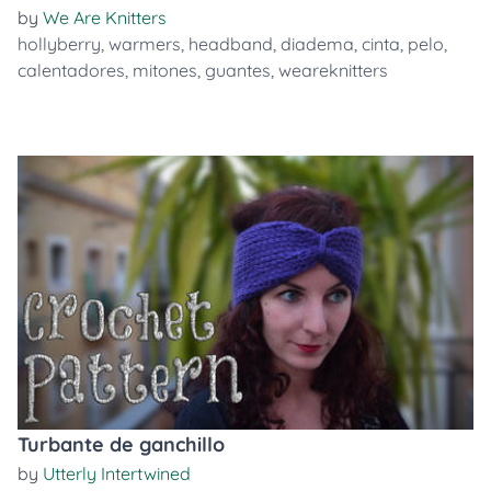
by
We Are Knitters
hollyberry
,
warmers
,
headband
,
diadema
,
cinta
,
pelo
,
calentadores
,
mitones
,
guantes
,
weareknitters
Turbante de ganchillo
by
Utterly Intertwined