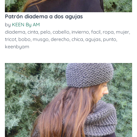
Patrón diadema a dos agujas
by
KEEN By AM
diadema
,
cinta
,
pelo
,
cabello
,
invierno
,
facil
,
ropa
,
mujer
,
tricot
,
bobo
,
musgo
,
derecho
,
chica
,
agujas
,
punto
,
keenbyam