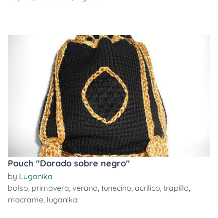
Pouch "Dorado sobre negro"
by
Luganika
bolso
,
primavera
,
verano
,
tunecino
,
acrilico
,
trapillo
,
macrame
,
luganika