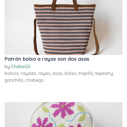
Patrón bolso a rayas son dos asas
by
ChabeGS
bolsos
,
rayado
,
rayas
,
asas
,
bolso
,
trapillo
,
tapestry
,
ganchillo
,
chabegs