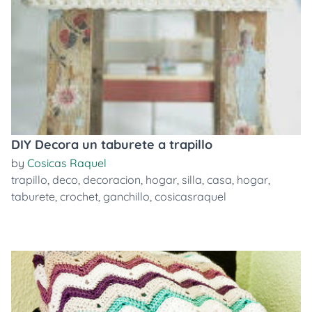
DIY Decora un taburete a trapillo
by
Cosicas Raquel
trapillo
,
deco
,
decoracion
,
hogar
,
silla
,
casa
,
hogar
,
taburete
,
crochet
,
ganchillo
,
cosicasraquel