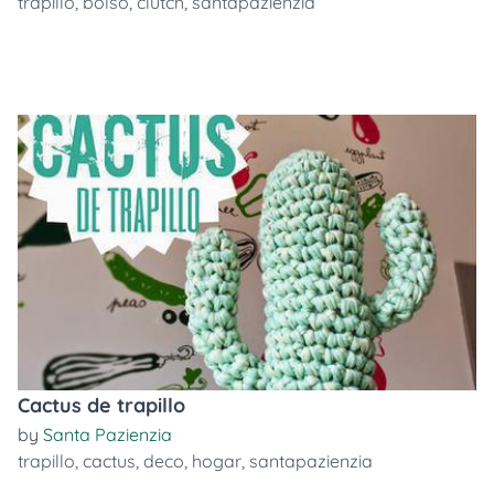
trapillo
,
bolso
,
clutch
,
santapazienzia
Cactus de trapillo
by
Santa Pazienzia
trapillo
,
cactus
,
deco
,
hogar
,
santapazienzia