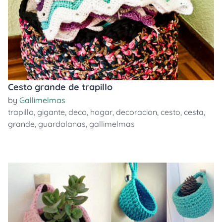
Cesto grande de trapillo
by
Gallimelmas
trapillo
,
gigante
,
deco
,
hogar
,
decoracion
,
cesto
,
cesta
,
grande
,
guardalanas
,
gallimelmas