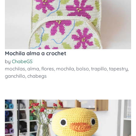
Mochila alma a crochet
by
ChabeGS
mochilas
,
alma
,
flores
,
mochila
,
bolso
,
trapillo
,
tapestry
,
ganchillo
,
chabegs