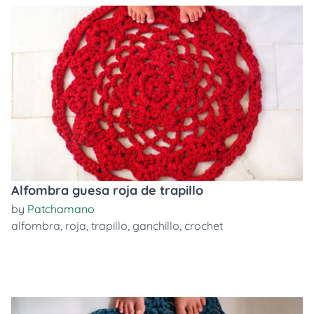
Alfombra guesa roja de trapillo
by
Patchamano
alfombra
,
roja
,
trapillo
,
ganchillo
,
crochet