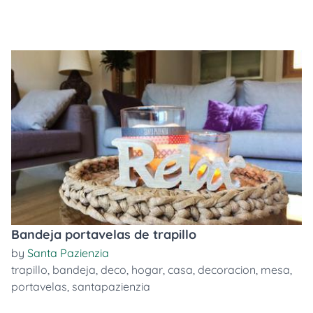
Bandeja portavelas de trapillo
by
Santa Pazienzia
trapillo
,
bandeja
,
deco
,
hogar
,
casa
,
decoracion
,
mesa
,
portavelas
,
santapazienzia