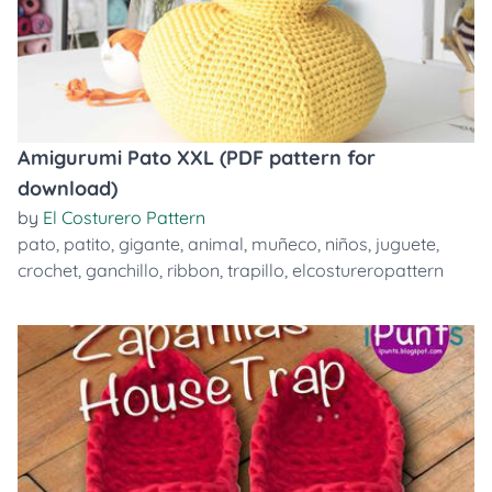
Amigurumi Pato XXL (PDF pattern for
download)
by
El Costurero Pattern
pato
,
patito
,
gigante
,
animal
,
muñeco
,
niños
,
juguete
,
crochet
,
ganchillo
,
ribbon
,
trapillo
,
elcostureropattern