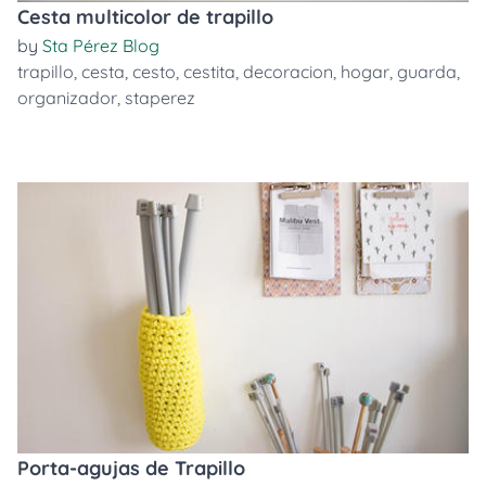
Cesta multicolor de trapillo
by
Sta Pérez Blog
trapillo
,
cesta
,
cesto
,
cestita
,
decoracion
,
hogar
,
guarda
,
organizador
,
staperez
Porta-agujas de Trapillo